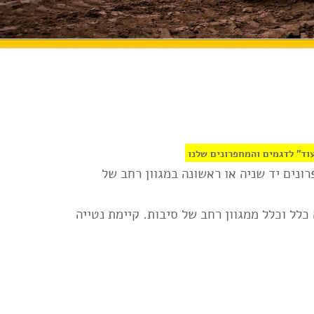
וד" לדגמים והמחפרונים שלנו
ונים יד שניה או ראשונה במגוון רחב של
יד 2 בפרט, אינה משימה קלה כלל וכלל ממגוון רחב של סיבות. קיימת נטייה
החלקים הקריטיים בכלי. תוסיפו לזה את חוסר
הסיבות לחשוש ,להיזהר ולדרוש ביצוע של