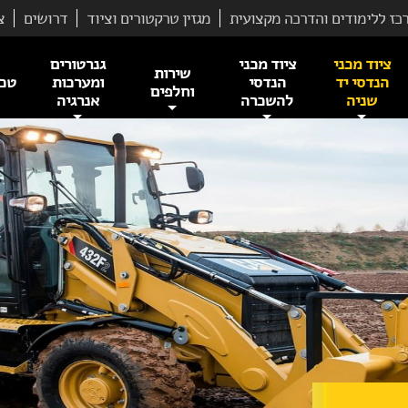
כז ללימודים והדרכה מקצועית
מגזין טרקטורים וציוד
דרושים
צ
ציוד מכני
ציוד מכני
גנרטורים
שירות
הנדסי יד
הנדסי
ומערכות
טכנ
וחלפים
שניה
להשכרה
אנרגיה