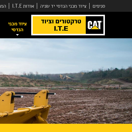
סניפים
ציוד מכני הנדסי יד שניה
אודות I.T.E
המר
ציוד מכני
הנדסי