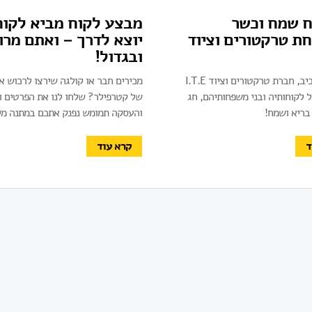
ח שמח וכשר
מבצע לקוח מביא לקוח
 טרקטורים וציוד
יוצא לדרך – ואתם מרו
ובגדול!
בפרוס האביב, חברת טרקטורים וציוד I.T.E
מכירים חבר או קולגה שירצו לרכוש א
 לקוחותיה ובני משפחותיהם, חג
של קטרפילר? שלחו לנו את הפרטים ו
בריא ושמח!
והעסקה תמומש נפנק אתכם במתנה מי
ד
קרא עוד