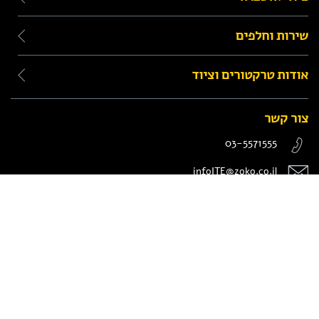
שירות וחלפים
אודות טרקטורים וציוד
צור קשר
03-5571555
infoITE@zoko.co.il
המנור 8, חולון