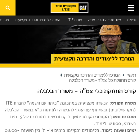
סניפים
ציוד מכני הנדסי יד שניה
אודות I.T.E
המרכז ללימודים והדרכה מקצועית
מגזין ט
ציוד מכני הנדסי
ציוד מכני הנדסי יד שניה
המרכז ללימודים והדרכה מקצועית
ציוד מכני הנדסי להשכרה
שירות וחלפים
ראשי
המרכז ללימודים והדרכה מקצועית
קורס תחזוקת כלי צמ"ה - משרד הכלכלה
גנרטורים ומערכות אנרגיה
קורס תחזוקת כלי צמ”ה - משרד הכלכלה
טכנולוגיות
מטרת הקורס:
הכשרה מקצועית במתכונת "כיתה עם השמה" לחברת ITE
(זוקו שילובים) ובשיתוף עם האגף להכשרה ולפיתוח כ"א במשרד הכלכלה.
חנות המותג
מתכונת ומשך הקורס:
הקורס ימשך כ-4 חודשים במתכונת של 5 ימים
בשבוע, 600 ש' לימוד.
English
ימים ושעות לימוד:
הלימודים יתקיימו בימים א'- ה' בין השעות 08:00-
03-5571555
16:00 (ייתכנו שינויים בהתאם לאילוצים).