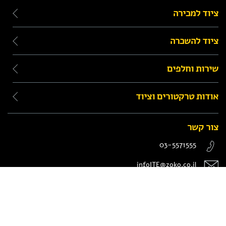
ציוד למכירה
ציוד להשכרה
שירות וחלפים
אודות טרקטורים וציוד
צור קשר
03-5571555
infoITE@zoko.co.il
המנור 8, חולון