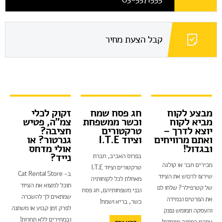
קבל הצעת מחיר
מבצע לקוח
חג פסח שמח
זקוק לכלי
מביא לקוח
וכשר ממשפחת
צמ"ה, פטיש
יוצא לדרך –
טרקטורים
חציבה?
ואתם מרוויחים
וציוד I.T.E
גנרטור? או
ובגדול!
אולי מדחס
נייד?
בפרוס האביב, חברת
מכירים חבר או קולגה
טרקטורים וציוד I.T.E
ב- Cat Rental Store
שירצו לרכוש את הציוד
מאחלת לכל לקוחותיה
תוכל למצוא את הציוד
של קטרפילר? שלחו לנו
ובני משפחותיהם, חג פסח
שמתאים לך להשכרה
את הפרטים ובמידה
כשר, בריא ושמח!
לפרק זמן קבוע או משתנה
והעסקה תמומש נפנק
ובמחירים ללא תחרות!
אתכם במתנה מיוחדת!