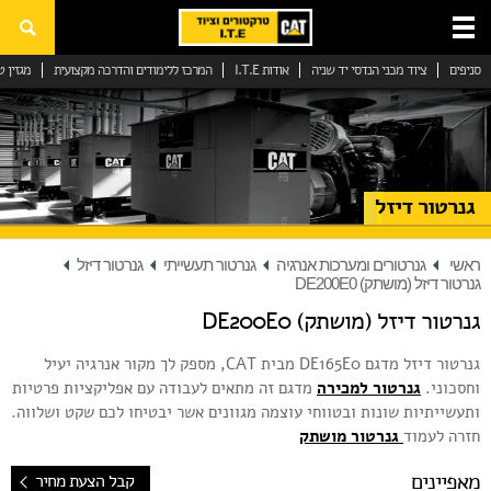
סניפים
ציוד מכני הנדסי יד שניה
אודות I.T.E
המרכז ללימודים והדרכה מקצועית
מגזין ט
ציוד מכני הנדסי
ציוד מכני הנדסי יד שניה
גנרטור דיזל
ציוד מכני הנדסי להשכרה
שירות וחלפים
ראשי
גנרטורים ומערכות אנרגיה
גנרטור תעשייתי
גנרטור דיזל
גנרטור דיזל (מושתק) DE200E0
גנרטורים ומערכות אנרגיה
גנרטור דיזל (מושתק) DE200E0
השכרת גנרטור
גנרטור דיזל מדגם DE165E0 מבית CAT, מספק לך מקור אנרגיה יעיל
גנרטור תעשייתי
וחסכוני.
גנרטור למכירה
מדגם זה מתאים לעבודה עם אפליקציות פרטיות
ותעשייתיות שונות ובטווחי עוצמה מגוונים אשר יבטיחו לכם שקט ושלווה.
גנרטור חירום
חזרה לעמוד
גנרטור מושתק
גנרטור מושתק
מאפיינים
קבל הצעת מחיר
פתרונות גז