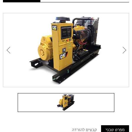
מיקרוגריד
מנועים מבית CAT
שירות לגנרטורים
טכנולוגיות
חנות המותג
English
03-5571555
מפרט טכני
קבצים להורדה