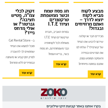
מבצע לקוח
חג פסח שמח
זקוק לכלי
מביא לקוח
וכשר ממשפחת
צמ"ה, פטיש
יוצא לדרך –
טרקטורים
חציבה?
ואתם מרוויחים
וציוד I.T.E
גנרטור? או
ובגדול!
אולי מדחס
נייד?
בפרוס האביב, חברת
מכירים חבר או קולגה
טרקטורים וציוד I.T.E
ב- Cat Rental Store
שירצו לרכוש את הציוד
מאחלת לכל לקוחותיה
תוכל למצוא את הציוד
של קטרפילר? שלחו לנו
ובני משפחותיהם, חג פסח
שמתאים לך להשכרה
את הפרטים ובמידה
כשר, בריא ושמח!
לפרק זמן קבוע או משתנה
והעסקה תמומש נפנק
ובמחירים ללא תחרות!
אתכם במתנה מיוחדת!
קרא עוד
קרא עוד
קרא עוד
בקרו אותנו באתר קבוצת זוקו שילובים