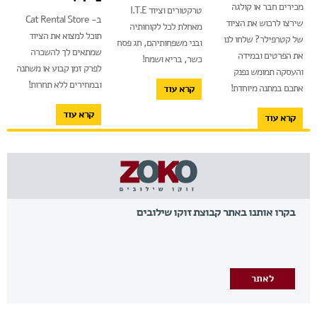
מכירים חבר או קולגה
טרקטורים וציוד I.T.E
ב- Cat Rental Store
שירצו לרכוש את הציוד
מאחלת לכל לקוחותיה
תוכל למצוא את הציוד
של קטרפילר? שלחו לנו
ובני משפחותיהם, חג פסח
שמתאים לך להשכרה
את הפרטים ובמידה
כשר, בריא ושמח!
לפרק זמן קבוע או משתנה
והעסקה תמומש נפנק
ובמחירים ללא תחרות!
אתכם במתנה מיוחדת!
קרא עוד
קרא עוד
קרא עוד
בקרו אותנו באתר קבוצת זוקו שילובים
לאתר