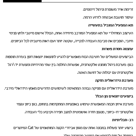
טכנולוגיות
זרימת אויר משופרת וניהול זיהומים.
חנות המותג
שיפור תושבת אבטחה לזרוע הרמה.
תא המפעיל המוביל בתעשייה
English
העיצוב המודולרי של תא המפעיל המורכב מיחידה אחת, הכולל איטום מיטבי ולחץ פנימי
03-5571555
חיובי, הופכים את סביבת העבודה לנקייה, שקטה יותר ועם ראות מיטבית לכל הכיוונים.
עוצמה חסרת פשרות
הביצועים המעולים של חטיבת הכוח מאפשרים להגיע לתוצאות יוצאות דופן בעזרת תוספות
כגון: מערכת ניהול מומנט אלקטרונית, אפשרות החלפה בין שתי מהירויות ומצערת יד\רגל
אלקטרונית עם יכולות של דוושת האטה.
מערכת הידראולית חזקה
מערכת הידראולית עם ספיקה גבוהה המתאימה לשימושים הדורשים מאמץ הידראולי מירבי.
ביצועים יוצאים מן הכלל
מערכת איזון חכמה המאפשרת שימוש באופציות המתקדמות בתחום, כגון כיוון עצמי
אלקטרוני דו-כיווני, מנגנון חזרה אוטומטית למצב חפירה וקיבוע כלי העבודה.
רב-תכליתיות
ביצוע יותר פעולות במכונה אחת עם מגוון אביזרי הקצה המותאמים של Cat המיוצרים
במיוחד על מנת להוציא את המיטב מהמכונה שלך.