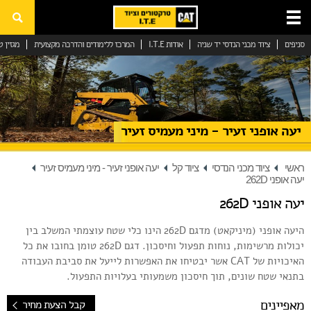
סניפים
ציוד מכני הנדסי יד שניה
אודות I.T.E
המרכז ללימודים והדרכה מקצועית
מגזין ט
ציוד מכני הנדסי
ציוד קל
ציוד כבד
יעה אופני זעיר - מיני מעמיס זעיר
ציוד מכני הנדסי יד שניה
מכבש כביש
ראשי
ציוד מכני הנדסי
ציוד קל
יעה אופני זעיר - מיני מעמיס זעיר
יעה אופני 262D
ציוד מכני הנדסי יד שניה
יעה אופני 262D
ציוד מכני הנדסי להשכרה
היעה אופני (מיניקאט) מדגם 262D הינו כלי שטח עוצמתי המשלב בין
יכולות מרשימות, נוחות תפעול וחיסכון. דגם 262D טומן בחובו את כל
שירות וחלפים
האיכויות של CAT אשר יבטיחו את האפשרות לייעל את סביבת העבודה
בתנאי שטח שונים, תוך חיסכון משמעותי בעלויות התפעול.
גנרטורים ומערכות אנרגיה
מאפיינים
קבל הצעת מחיר