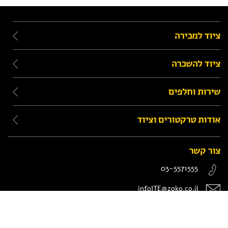
ציוד למכירה
ציוד להשכרה
שירות וחלפים
אודות טרקטורים וציוד
צור קשר
03-5571555
infoITE@zoko.co.il
המנור 8, חולון