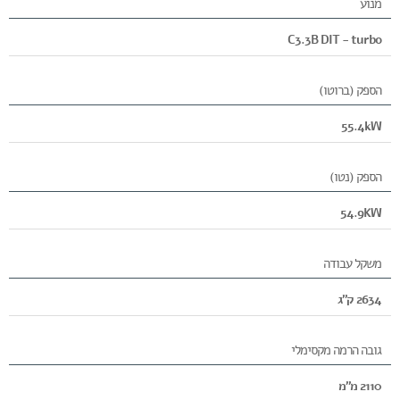
מנוע
C3.3B DIT - turbo
הספק (ברוטו)
55.4kW
הספק (נטו)
54.9KW
משקל עבודה
2634 ק"ג
גובה הרמה מקסימלי
2110 מ"מ