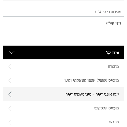
מהירות מקסימלית
17.7 קמ"ש
ציוד קל
מחפרון
מעמיס (שופל) אופני קומפקטי וקטן
יעה אופני זעיר - מיני מעמיס זעיר
מעמיס טלסקופי
מכבש