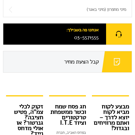
מיני מחפרון (מיני באגר)
אנחנו פה בשבילך:
03-5571555
קבל הצעת מחיר
מבצע לקוח
חג פסח שמח
זקוק לכלי
מביא לקוח
וכשר ממשפחת
צמ"ה, פטיש
יוצא לדרך –
טרקטורים
חציבה?
ואתם מרוויחים
וציוד I.T.E
גנרטור? או
ובגדול!
אולי מדחס
נייד?
בפרוס האביב, חברת