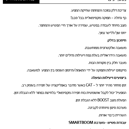
טכנולוגיות
צריכת דלק נמוכה והפחתת שחיקת המנוע.
חנות המותג
כף גדולה - תפוקה מקסימאלית בכל סבב!
English
מצב מיוחד לעבודה בפטיש, שמירה על אורך חיי הפטיש והמחפר.
יחס טון/לליטר נמוך.
03-5571555
חיסכון בדלק
משאבה אלקטרונית ממוחשבת.
משאבה הידראולית בעלת נפח ויעילות גדולים יותר.
מעבר חלק בין מקורות הכוח.
מיקסום יעילות ותפוקה על ידי התאמת/תיזמון העומס בין המנוע למשאבה.
ביצועים ויעילות הפעלה
זמן מחזור מהיר יותר ל - CAT כאשר מדובר באפליקציה של חפירה בעומק רב.
המפעיל יכול לקבל אוטומטית כוח חפירה מקסימאלי בלחיצת כפתור ללא הגבלת זמן.
הפעלת מצב BOOST ללא הגבלת זמן.
מערכת סינון מיוחדת לקבינה.
השהיית כיבוי אורות.
עבודת פטיש -מערכת SMARTBOOM