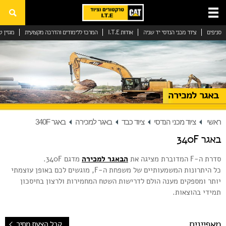
סניפים
ציוד מכני הנדסי יד שניה
אודות I.T.E
המרכז ללימודים והדרכה מקצועית
מגזין ט
ציוד מכני הנדסי
ציוד קל
ציוד כבד
באגר למכירה
ציוד מכני הנדסי יד שניה
מכבש כביש
ראשי
ציוד מכני הנדסי
ציוד כבד
באגר למכירה
באגר 340F
באגר 340F
ציוד מכני הנדסי יד שניה
סדרת ה-F המדוברת מציגה את
הבאגר למכירה
מדגם 340F.
ציוד מכני הנדסי להשכרה
כל היתרונות המשמעותיים של משפחת ה-F, מוגשים לכם באופן עוצמתי
יותר ומספקים מענה הולם לדרישות השטח המחמירות ולרצון בחיסכון
שירות וחלפים
תמידי בהוצאות.
גנרטורים ומערכות אנרגיה
מאפיינים
קבל הצעת מחיר