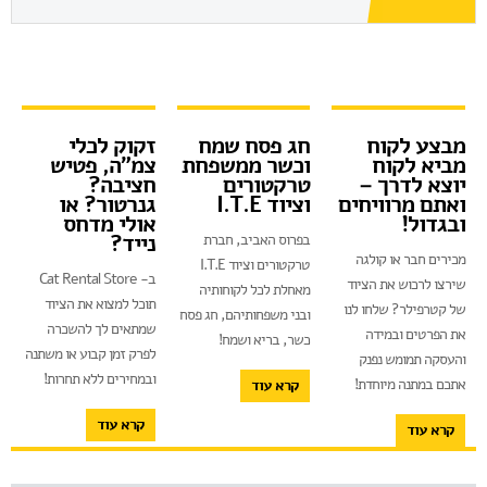
מבצע לקוח
חג פסח שמח
זקוק לכלי
מביא לקוח
וכשר ממשפחת
צמ"ה, פטיש
יוצא לדרך –
טרקטורים
חציבה?
ואתם מרוויחים
וציוד I.T.E
גנרטור? או
ובגדול!
אולי מדחס
נייד?
בפרוס האביב, חברת
מכירים חבר או קולגה
טרקטורים וציוד I.T.E
ב- Cat Rental Store
שירצו לרכוש את הציוד
מאחלת לכל לקוחותיה
תוכל למצוא את הציוד
של קטרפילר? שלחו לנו
ובני משפחותיהם, חג פסח
שמתאים לך להשכרה
את הפרטים ובמידה
כשר, בריא ושמח!
לפרק זמן קבוע או משתנה
והעסקה תמומש נפנק
ובמחירים ללא תחרות!
אתכם במתנה מיוחדת!
קרא עוד
קרא עוד
קרא עוד