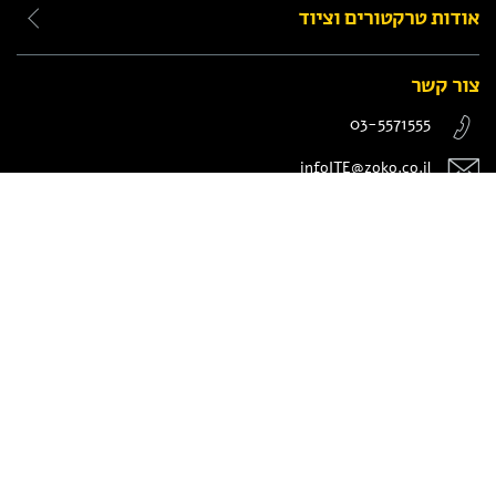
אודות טרקטורים וציוד
צור קשר
03-5571555
infoITE@zoko.co.il
המנור 8, חולון
הנני מאשר/ת קבלת פניות שיווקיות מחברת טרקטורים וציוד לרבות בדרך של שירותי
דיוור ישיר באמצעות דוא"ל, פקס, או SMS ושפרטי ישמרו במאגר המידע של הקבוצה.
ידוע לי כי אוכל לבקש להפסיק לקבל פניות שיווקיות כאמור בכל עת