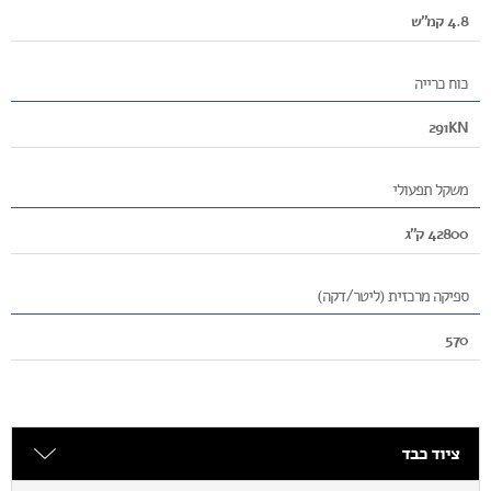
4.8 קמ"ש
כוח כרייה
291KN
משקל תפעולי
42800 ק"ג
ספיקה מרכזית (ליטר/דקה)
570
ציוד כבד