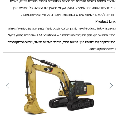
אופציה מיוחדת להורדת הלחצים והויברציות שמועברים למחפר בעבודת פטיש, יוצרים
סביבת עבודה נוחה יותר למפעיל, החלק הקדמי ממשיך את התנועה של הפטיש בזמן
החדירה לסלע כדי למנוע שימוש בכוח מופרז ושמירה על חיי הפטיש והמחפר.
Product Link
מחשב ה - Product link אשר מותקן על גבי הכלי, משדר בזמן אמת נתונים ומידע אודות
הכלי. המחשב הוא חלק ממערכת השירותים ה - EM Solutions שתפקידה לסייע לבעל
הכלי למקסם את יכולותיו כגון: זמינות הכלי, חיסכון בעלויות תפעול, שיפור פרודוקטיביות
וביצוע תחזוקה נכונה.